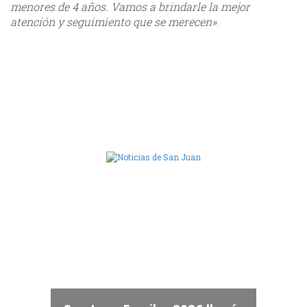
menores de 4 años. Vamos a brindarle la mejor
atención y seguimiento que se merecen»
.
Camara de Diputados de San Juan
dos
La Legislatura acompañó la
 "San
despedida de las víctimas