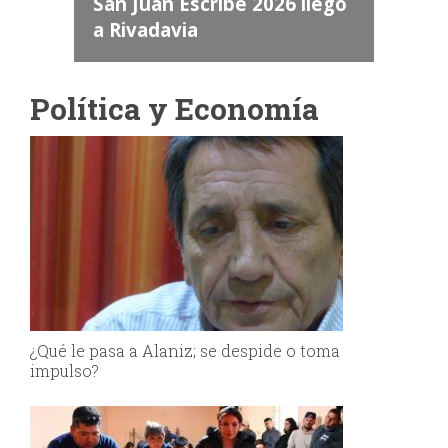
a
llegó
de la tragedia aérea de
Valle Fértil
Política y Economía
¿Qué le pasa a Alaniz; se despide o toma
impulso?