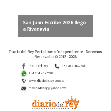
dos
 "San
a
San Juan Escribe 2026 llegó
a Rivadavia
Diario del Rey Periodismo Independiente - Derechos
Reservados © 2012 - 2026
Diario del Rey
+54 264 452 7511
+54 264 452 7511
www.diariodelrey.com.ar
mediosdelrey@yahoo.com