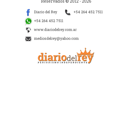
Reservados © 2012 - 2026
Diario del Rey
+54 264 452 7511
+54 264 452 7511
www.diariodelrey.com.ar
mediosdelrey@yahoo.com