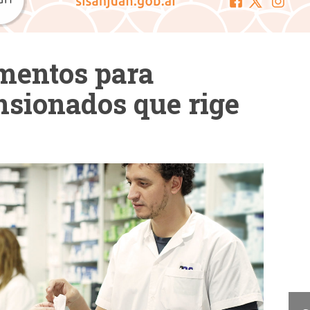
mentos para
nsionados que rige
Cam
La Cámara de Diputados
presentó el concurso "San