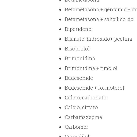
Betametasona + gentamic.+ m
Betametasona + salicílico, ác.
Biperideno
Bismuto ,hidróxido+ pectina
Bisoprolol
Brimonidina
Brimonidina + timolol
Budesonide
Budesonide + formoterol
Calcio, carbonato
Calcio, citrato
Carbamazepina
Carbomer
Carvedilol