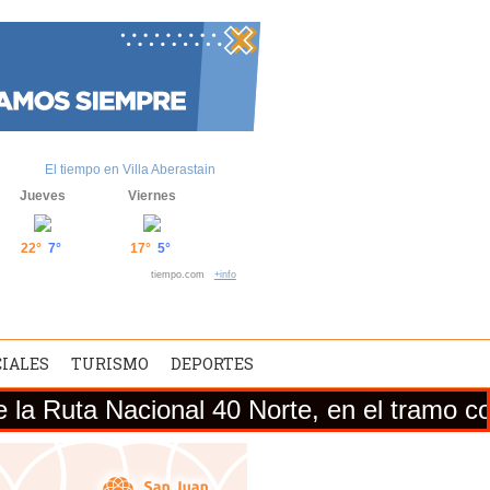
El tiempo en Villa Aberastain
Jueves
Viernes
22°
7°
17°
5°
tiempo.com
+info
CIALES
TURISMO
DEPORTES
Nacional 40 Norte, en el tramo comprendido