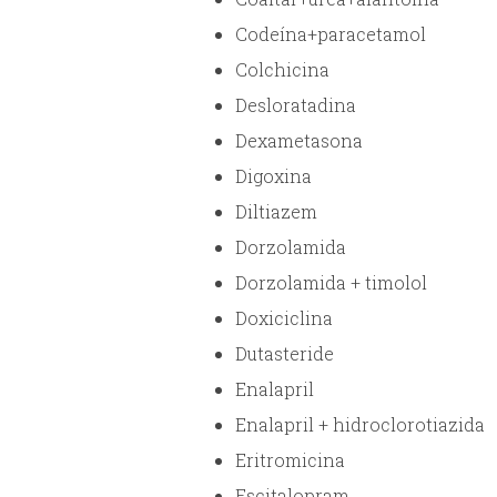
Codeína+paracetamol
Colchicina
Desloratadina
Dexametasona
Digoxina
Diltiazem
Dorzolamida
Dorzolamida + timolol
Doxiciclina
Dutasteride
Enalapril
Enalapril + hidroclorotiazida
Eritromicina
Escitalopram