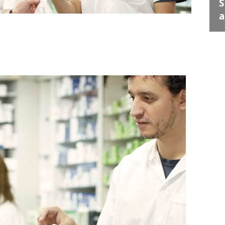
Juan Escribe" en Santa
S
Lucía
a