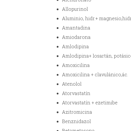
Allopurinol
Aluminio, hidr.+ magnesio,hidr
Amantadina
Amiodarona
Amlodipina
Amlodipina+ losartán, potásic
Amoxicilina
Amoxicilina + clavulánico,ác.
Atenolol
Atorvastatín
Atorvastatín + ezetimibe
Azitromicina
Benznidazol
Betametasona