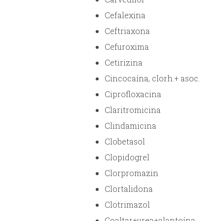
Cefalexina
Ceftriaxona
Cefuroxima
Cetirizina
Cincocaína, clorh.+ asoc.
Ciprofloxacina
Claritromicina
Clindamicina
Clobetasol
Clopidogrel
Clorpromazin
Clortalidona
Clotrimazol
Coaltar+urea+alantoína