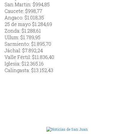
San Martin: $994,85
Caucete: $998,77
Angaco: $1.018,35
25 de mayo $1.284,69
Zonda: $1.288,61
Ullum: $1.789,95
Sarmiento: $1.895,70
Jáchal: $7.892,24
Valle Fértil: $11.836,40
Iglesia: $12.365.16
Calingasta: $13.152,43