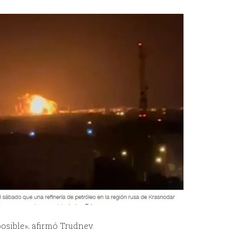
osible», afirmó Trudnev.