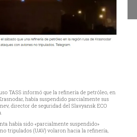
Juan Escribe" en Santa
S
Lucía
a
so TASS informó que la refinería de petróleo, en
Krasnodar, había suspendido parcialmente sus
nev, director de seguridad del Slavyansk ECO
.
lanta había sido «parcialmente suspendido»
no tripulados (UAV) volaron hacia la refinería,