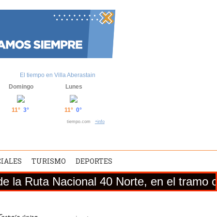
El tiempo en Villa Aberastain
Domingo
Lunes
11°
3°
11°
0°
tiempo.com
+info
CIALES
TURISMO
DEPORTES
acional 40 Norte, en el tramo comprendido