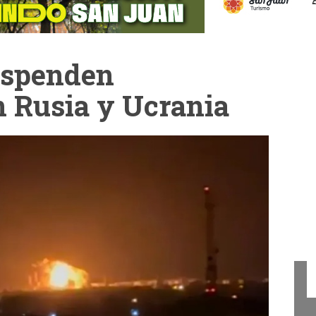
uspenden
n Rusia y Ucrania
Cam
La Cámara de Diputados
presentó el concurso "San