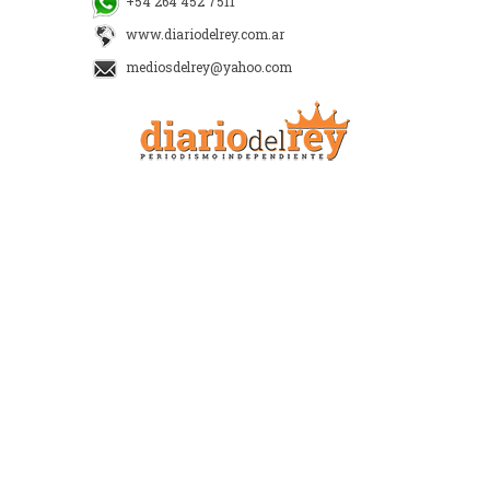
+54 264 452 7511
www.diariodelrey.com.ar
mediosdelrey@yahoo.com