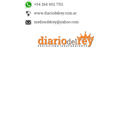
+54 264 452 7511
www.diariodelrey.com.ar
mediosdelrey@yahoo.com