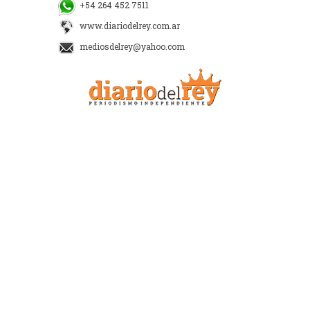
+54 264 452 7511
www.diariodelrey.com.ar
mediosdelrey@yahoo.com