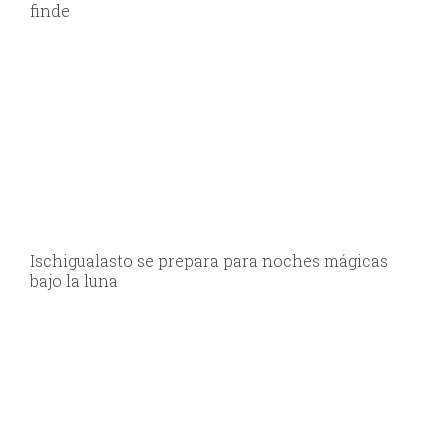
finde
Ischigualasto se prepara para noches mágicas
bajo la luna
San Juan largó la competencia «Desafío Ruta 40»