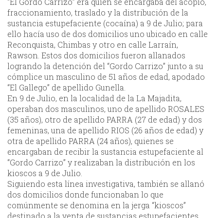
“El Gordo Carrizo” era quien se encargaba del acopio,
fraccionamiento, traslado y la distribución de la
sustancia estupefaciente (cocaína) a 9 de Julio; para
ello hacía uso de dos domicilios uno ubicado en calle
Reconquista, Chimbas y otro en calle Larraín,
Rawson. Estos dos domicilios fueron allanados
logrando la detención del “Gordo Carrizo” junto a su
cómplice un masculino de 51 años de edad, apodado
“El Gallego” de apellido Gunella.
En 9 de Julio, en la localidad de la La Majadita,
operaban dos masculinos, uno de apellido ROSALES
(35 años), otro de apellido PARRA (27 de edad) y dos
femeninas, una de apellido RIOS (26 años de edad) y
otra de apellido PARRA (24 años), quienes se
encargaban de recibir la sustancia estupefaciente al
“Gordo Carrizo” y realizaban la distribución en los
kioscos a 9 de Julio.
Siguiendo esta línea investigativa, también se allanó
dos domicilios donde funcionaban lo que
comúnmente se denomina en la jerga “kioscos”
destinado a la venta de sustancias estupefacientes.