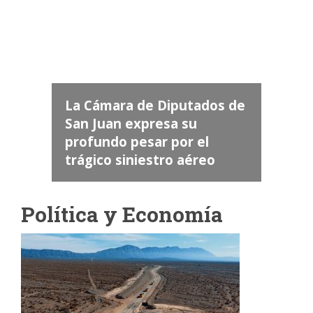
Camara de Diputados de San Juan
dos
añó la
La Cámara de Diputados de
 "San
ra la
imas
San Juan expresa su
a
llegó
estro
de
profundo pesar por el
trágico siniestro aéreo
Política y Economía