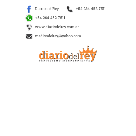
Diario del Rey
+54 264 452 7511
+54 264 452 7511
www.diariodelrey.com.ar
mediosdelrey@yahoo.com