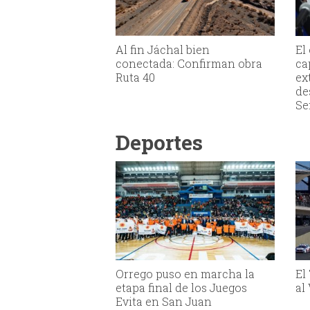
Al fin Jáchal bien
El
conectada: Confirman obra
ca
Ruta 40
ex
de
Se
Deportes
Orrego puso en marcha la
El
etapa final de los Juegos
al
Evita en San Juan