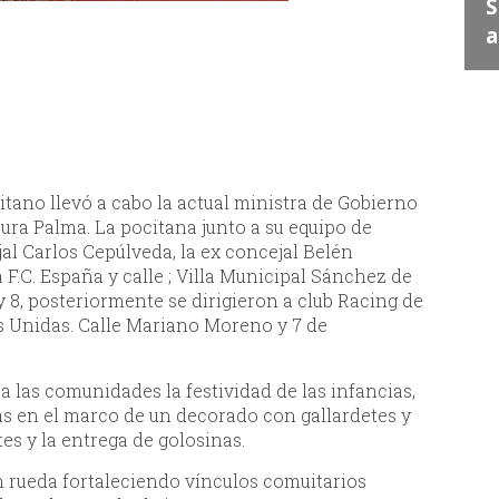
Juan Escribe" en Santa
S
Lucía
a
tano llevó a cabo la actual ministra de Gobierno
ura Palma. La pocitana junto a su equipo de
al Carlos Cepúlveda, la ex concejal Belén
 F.C. España y calle ; Villa Municipal Sánchez de
 y 8, posteriormente se dirigieron a club Racing de
as Unidas. Calle Mariano Moreno y 7 de
a las comunidades la festividad de las infancias,
las en el marco de un decorado con gallardetes y
tes y la entrega de golosinas.
n rueda fortaleciendo vínculos comuitarios