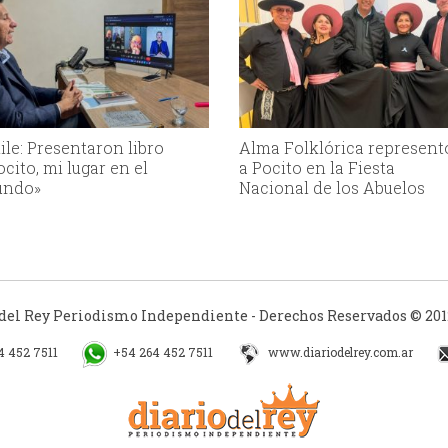
ile: Presentaron libro
Alma Folklórica represent
ocito, mi lugar en el
a Pocito en la Fiesta
ndo»
Nacional de los Abuelos
 del Rey Periodismo Independiente - Derechos Reservados © 2012
4 452 7511
+54 264 452 7511
www.diariodelrey.com.ar