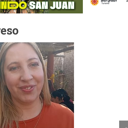
reso
Cam
La Cámara de Diputados
presentó el concurso "San