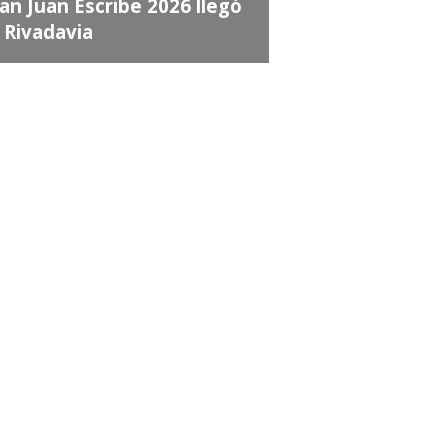
an Juan Escribe 2026 llegó
 Rivadavia