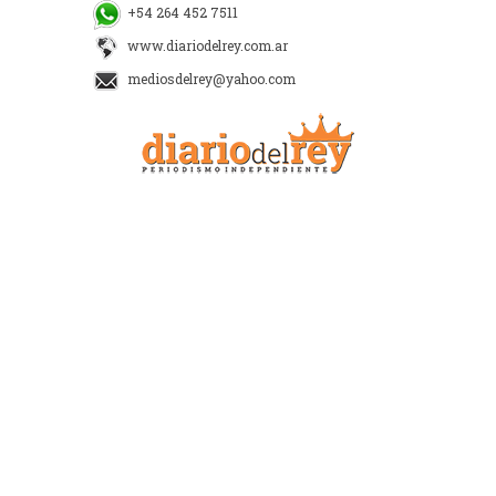
+54 264 452 7511
www.diariodelrey.com.ar
mediosdelrey@yahoo.com