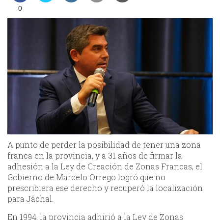
0
A punto de perder la posibilidad de tener una zona
franca en la provincia, y a 31 años de firmar la
adhesión a la Ley de Creación de Zonas Francas, el
Gobierno de Marcelo Orrego logró que no
prescribiera ese derecho y recuperó la localización
para Jáchal.
En 1994, la provincia adhirió a la Ley de Zonas