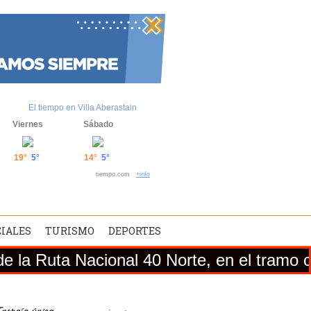
El tiempo en Villa Aberastain
Viernes
Sábado
19°
5°
14°
5°
tiempo.com
+info
CIALES
TURISMO
DEPORTES
 Nacional 40 Norte, en el tramo comprendid