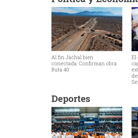
Al fin Jáchal bien
El
conectada: Confirman obra
ca
Ruta 40
ex
de
Se
Deportes