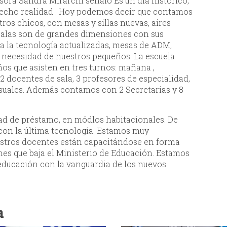
sora Sandra Mirarchi señaló Es un día histórico,
 hecho realidad . Hoy podemos decir que contamos
os chicos, con mesas y sillas nuevas, aires
salas son de grandes dimensiones con sus
da la tecnología actualizadas, mesas de ADM,
a necesidad de nuestros pequeños. La escuela
os que asisten en tres turnos: mañana ,
2 docentes de sala, 3 profesores de especialidad,
isuales. Además contamos con 2 Secretarias y 8
ad de préstamo, en módlos habitacionales. De
con la última tecnología. Estamos muy
estros docentes están capacitándose en forma
nes que baja el Ministerio de Educación. Estamos
educación con la vanguardia de los nuevos
a