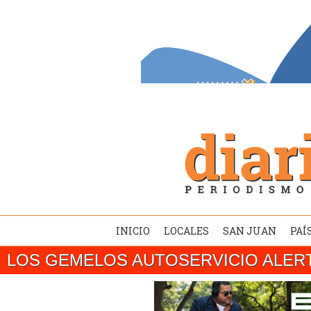
INICIO
LOCALES
SAN JUAN
PAÍ
SAN JUAN/ El gobernador Marcelo Orrego c
LOS GEMELOS AUTOSERVICIO ALER