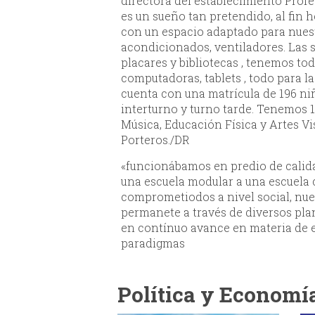
directora del establecimiento Profe
es un sueño tan pretendido, al fin
con un espacio adaptado para nuestr
acondicionados, ventiladores. Las 
placares y bibliotecas , tenemos to
computadoras, tablets , todo para l
cuenta con una matrícula de 196 niñ
interturno y turno tarde. Tenemos 1
Música, Educación Física y Artes V
Porteros./DR
«funcionábamos en predio de calid
una escuela modular a una escuela 
comprometiodos a nivel social, nu
permanete a través de diversos pla
en contínuo avance en materia de 
paradigmas
Política y Economí