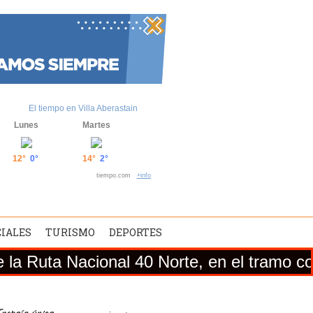
El tiempo en Villa Aberastain
Lunes
Martes
12°
0°
14°
2°
tiempo.com
+info
CIALES
TURISMO
DEPORTES
ional 40 Norte, en el tramo comprendido e