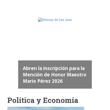
Camara de Diputados de San Juan
dos
La Legislatura acompañó la
 "San
pción para la
despedida de las víctimas
a
llegó
onor Maestro
de la tragedia aérea de
026
Valle Fértil
Política y Economía