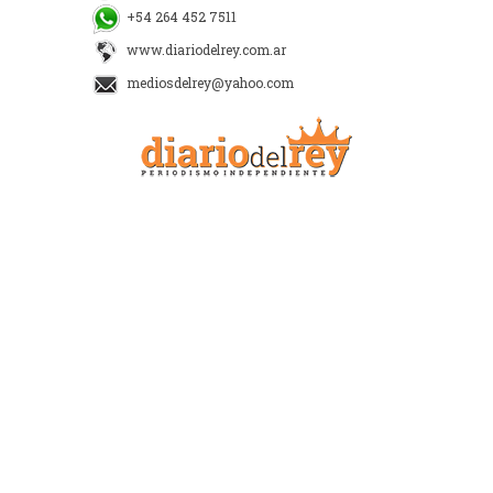
+54 264 452 7511
www.diariodelrey.com.ar
mediosdelrey@yahoo.com