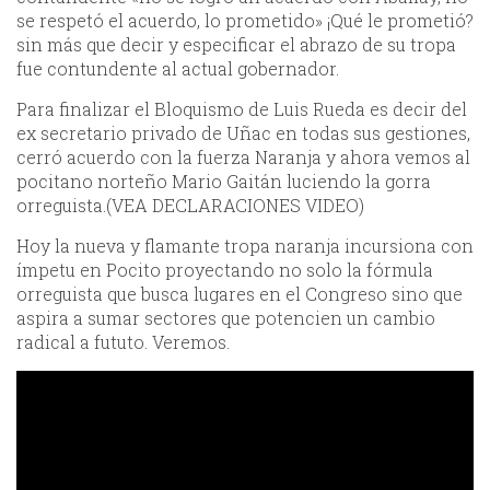
se respetó el acuerdo, lo prometido» ¡Qué le prometió?
sin más que decir y especificar el abrazo de su tropa
fue contundente al actual gobernador.
Para finalizar el Bloquismo de Luis Rueda es decir del
ex secretario privado de Uñac en todas sus gestiones,
cerró acuerdo con la fuerza Naranja y ahora vemos al
pocitano norteño Mario Gaitán luciendo la gorra
orreguista.(VEA DECLARACIONES VIDEO)
Hoy la nueva y flamante tropa naranja incursiona con
ímpetu en Pocito proyectando no solo la fórmula
orreguista que busca lugares en el Congreso sino que
aspira a sumar sectores que potencien un cambio
radical a fututo. Veremos.