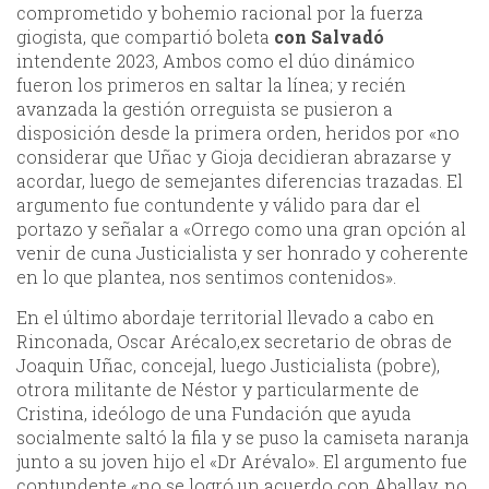
comprometido y bohemio racional por la fuerza
giogista, que compartió boleta
con Salvadó
intendente 2023, Ambos como el dúo dinámico
fueron los primeros en saltar la línea; y recién
avanzada la gestión orreguista se pusieron a
disposición desde la primera orden, heridos por «no
considerar que Uñac y Gioja decidieran abrazarse y
acordar, luego de semejantes diferencias trazadas. El
argumento fue contundente y válido para dar el
portazo y señalar a «Orrego como una gran opción al
venir de cuna Justicialista y ser honrado y coherente
en lo que plantea, nos sentimos contenidos».
En el último abordaje territorial llevado a cabo en
Rinconada, Oscar Arécalo,ex secretario de obras de
Joaquin Uñac, concejal, luego Justicialista (pobre),
otrora militante de Néstor y particularmente de
Cristina, ideólogo de una Fundación que ayuda
socialmente saltó la fila y se puso la camiseta naranja
junto a su joven hijo el «Dr Arévalo». El argumento fue
contundente «no se logró un acuerdo con Aballay, no