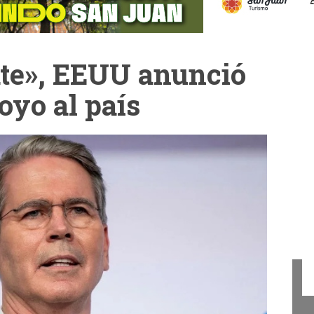
ate», EEUU anunció
oyo al país
Cam
La Cámara de Diputados
presentó el concurso "San