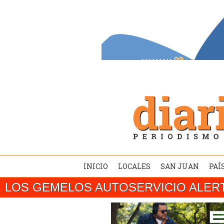
INICIO
LOCALES
SAN JUAN
PAÍ
LOS GEMELOS AUTOSERVICIO ALER
SAN JUAN/ El gobernador Marcelo Orrego c