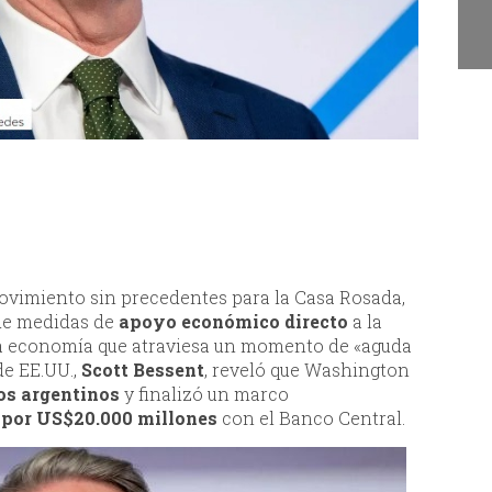
Juan Escribe" en Santa
S
Lucía
a
vimiento sin precedentes para la Casa Rosada,
de medidas de
apoyo económico directo
a la
na economía que atraviesa un momento de «aguda
de EE.UU.,
Scott Bessent
, reveló que Washington
os argentinos
y finalizó un marco
 por US$20.000 millones
con el Banco Central.