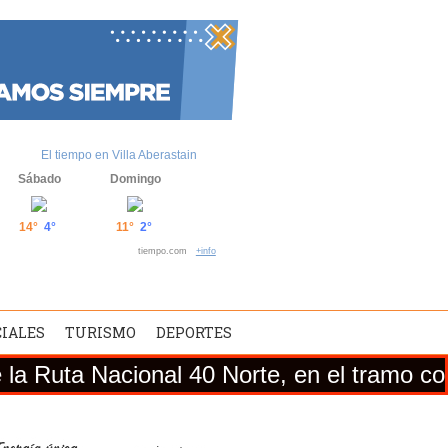
El tiempo en Villa Aberastain
Sábado
Domingo
14°
4°
11°
2°
tiempo.com
+info
CIALES
TURISMO
DEPORTES
cional 40 Norte, en el tramo comprendido e