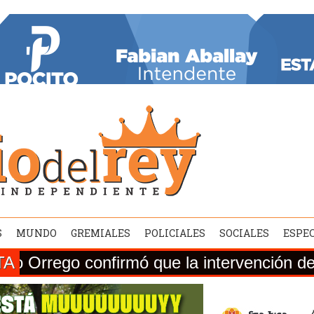
S
MUNDO
GREMIALES
POLICIALES
SOCIALES
ESPE
TA
onfirmó que la intervención de la Ruta Na