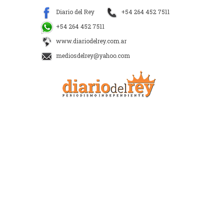
Diario del Rey
+54 264 452 7511
+54 264 452 7511
www.diariodelrey.com.ar
mediosdelrey@yahoo.com