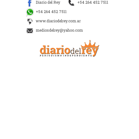
Diario del Rey
+54 264 452 7511
+54 264 452 7511
www.diariodelrey.com.ar
mediosdelrey@yahoo.com