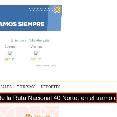
El tiempo en Villa Aberastain
Jueves
Viernes
22°
7°
17°
5°
tiempo.com
+info
CIALES
TURISMO
DEPORTES
Nacional 40 Norte, en el tramo comprendido