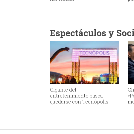
Espectáculos y Soc
Gigante del
Ch
entretenimiento busca
«P
quedarse con Tecnópolis
mu