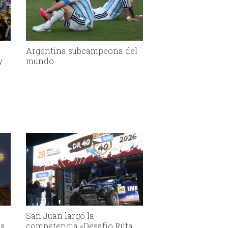
Argentina subcampeona del
y
mundo
San Juan largó la
la
competencia «Desafío Ruta