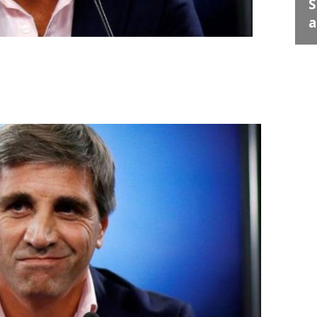
Juan Escribe" en Santa
S
Lucía
a