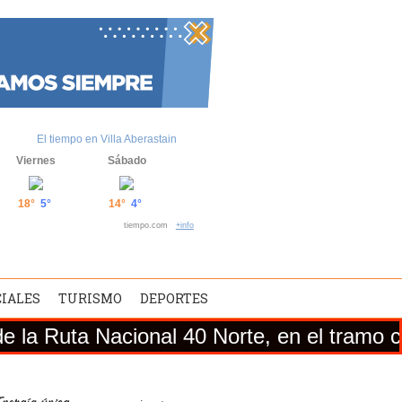
El tiempo en Villa Aberastain
Viernes
Sábado
18°
5°
14°
4°
tiempo.com
+info
CIALES
TURISMO
DEPORTES
 Nacional 40 Norte, en el tramo comprendid