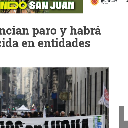
ncian paro y habrá
cida en entidades
Cam
La Cámara de Diputados
presentó el concurso "San