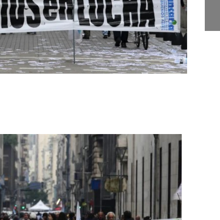
Juan Escribe" en Santa
S
Lucía
a