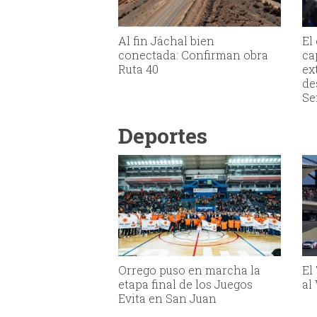
Al fin Jáchal bien
El
conectada: Confirman obra
ca
Ruta 40
ex
de
Se
Deportes
Orrego puso en marcha la
El
etapa final de los Juegos
al
Evita en San Juan