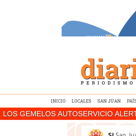
INICIO
LOCALES
SAN JUAN
PAÍ
LOS GEMELOS AUTOSERVICIO ALER
SAN JUAN/ El gobernador Marcelo Orrego c