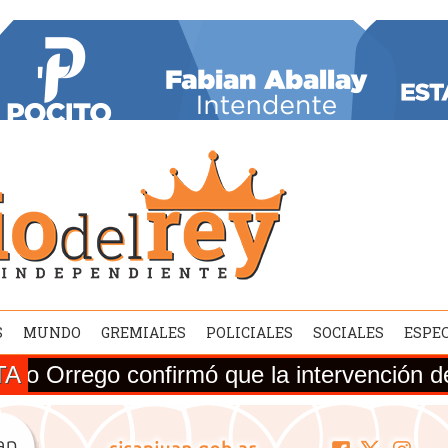
S
MUNDO
GREMIALES
POLICIALES
SOCIALES
ESPE
TA
onfirmó que la intervención de la Ruta Na