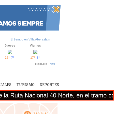
El tiempo en Villa Aberastain
Jueves
Viernes
22°
7°
17°
5°
tiempo.com
+info
CIALES
TURISMO
DEPORTES
cional 40 Norte, en el tramo comprendido e