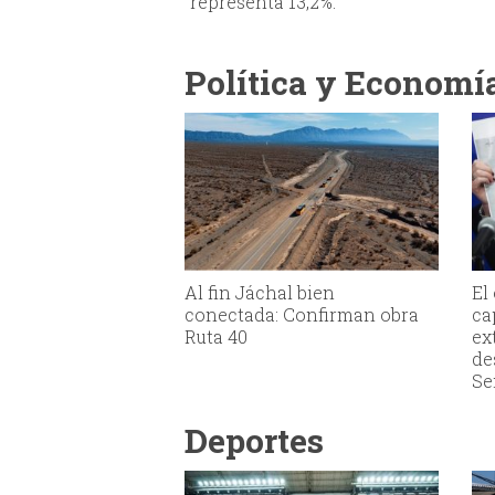
representa 13,2%.
Política y Economí
Al fin Jáchal bien
El
conectada: Confirman obra
ca
Ruta 40
ex
de
Se
Deportes