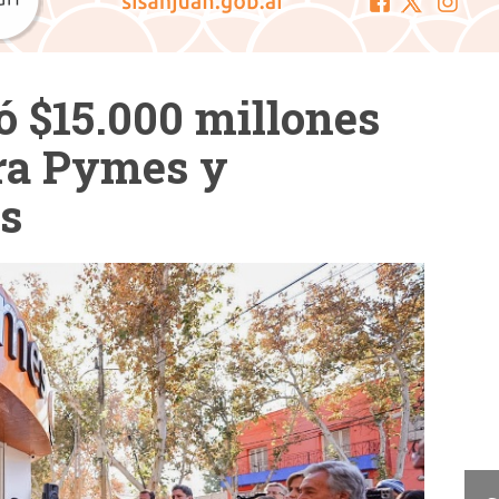
ó $15.000 millones
ara Pymes y
s
Cam
La Cámara de Diputados
presentó el concurso "San