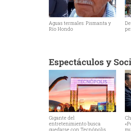
Aguas termales: Pismanta y
De
Río Hondo
pe
Espectáculos y Soc
Gigante del
Ch
entretenimiento busca
«P
quedarse con Tecnópolis
mu