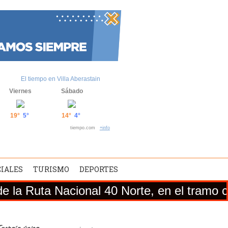
El tiempo en Villa Aberastain
Viernes
Sábado
19°
5°
14°
4°
tiempo.com
+info
CIALES
TURISMO
DEPORTES
Nacional 40 Norte, en el tramo comprendid