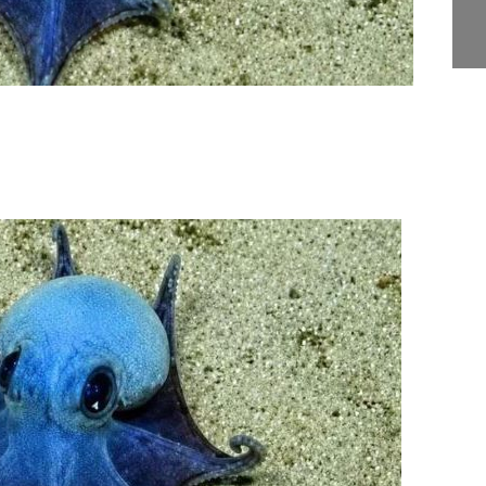
Juan Escribe" en Santa
S
Lucía
a