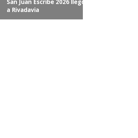
an Juan Escribe 2026 llegó
 Rivadavia