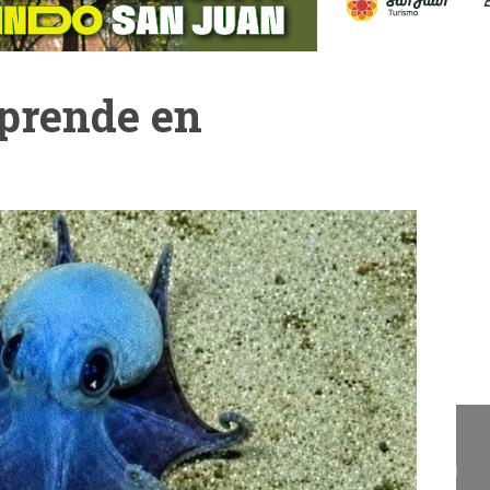
rprende en
Cam
La Cámara de Diputados
presentó el concurso "San