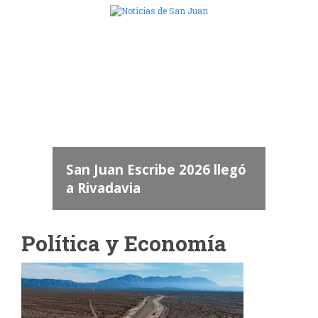
Camara de Diputados de San Juan
dos
 "San
Abren la inscripción para l
a
scribe 2026 llegó
Mención de Honor Maest
a
Mario Pérez 2026
Política y Economía