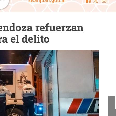
endoza refuerzan
a el delito
Cam
La Cámara de Diputados
presentó el concurso "San