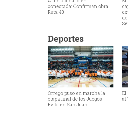
Al fin Jáchal bien
El
conectada: Confirman obra
ca
Ruta 40
ex
de
Se
Deportes
Orrego puso en marcha la
El
etapa final de los Juegos
al
Evita en San Juan