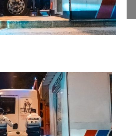
Juan Escribe" en Santa
S
Lucía
a