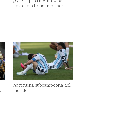
¿Qué le pasa a Alaniz; se
despide o toma impulso?
Argentina subcampeona del
y
mundo