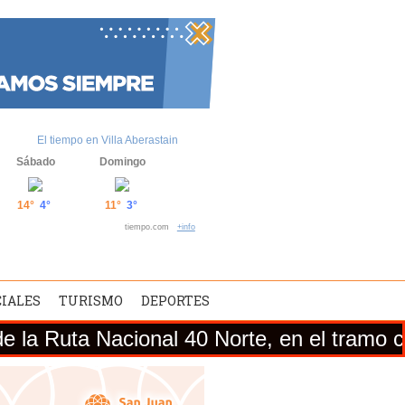
El tiempo en Villa Aberastain
Sábado
Domingo
14°
4°
11°
3°
tiempo.com
+info
CIALES
TURISMO
DEPORTES
acional 40 Norte, en el tramo comprendido