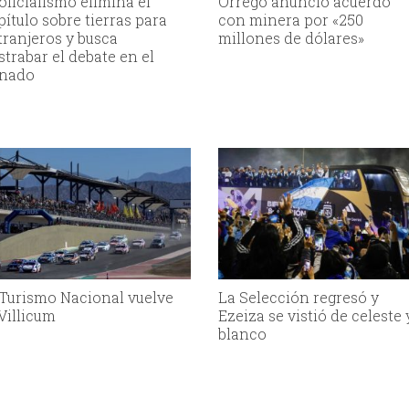
 oficialismo elimina el
Orrego anunció acuerdo
pítulo sobre tierras para
con minera por «250
tranjeros y busca
millones de dólares»
strabar el debate en el
nado
 Turismo Nacional vuelve
La Selección regresó y
 Villicum
Ezeiza se vistió de celeste 
blanco