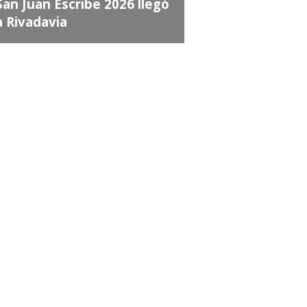
an Juan Escribe 2026 llegó
 Rivadavia