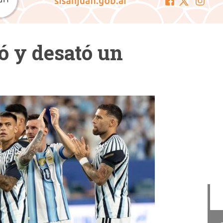
ó y desató un
Cam
La Cámara de Diputados
presentó el concurso "San