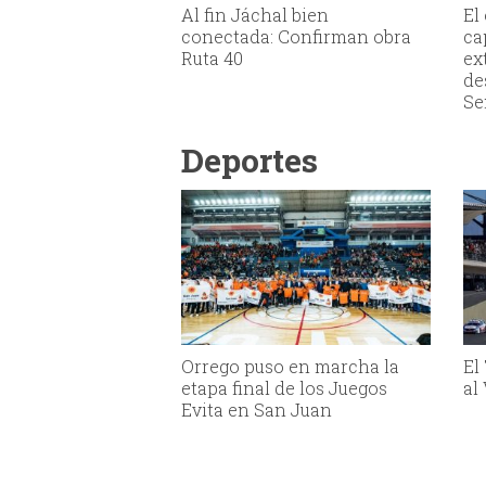
Al fin Jáchal bien
El
conectada: Confirman obra
ca
Ruta 40
ex
de
Se
Deportes
Orrego puso en marcha la
El
etapa final de los Juegos
al
Evita en San Juan