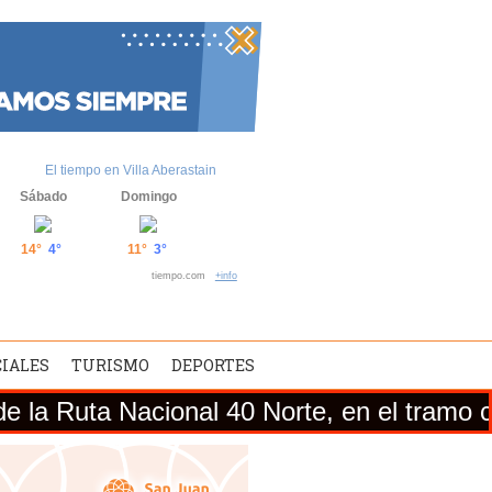
El tiempo en Villa Aberastain
Sábado
Domingo
14°
4°
11°
3°
tiempo.com
+info
CIALES
TURISMO
DEPORTES
acional 40 Norte, en el tramo comprendido