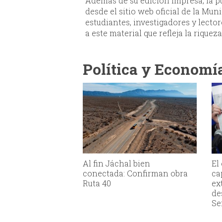
Además de su edición impresa, la p
desde el sitio web oficial de la Mun
estudiantes, investigadores y lect
a este material que refleja la riquez
Política y Economí
Al fin Jáchal bien
El
conectada: Confirman obra
ca
Ruta 40
ex
de
Se