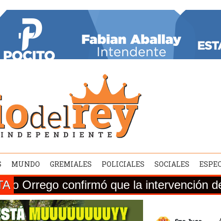
S
MUNDO
GREMIALES
POLICIALES
SOCIALES
ESPE
TA
onfirmó que la intervención de la Ruta Na