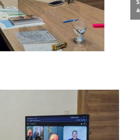
Juan Escribe" en Santa
S
Lucía
a