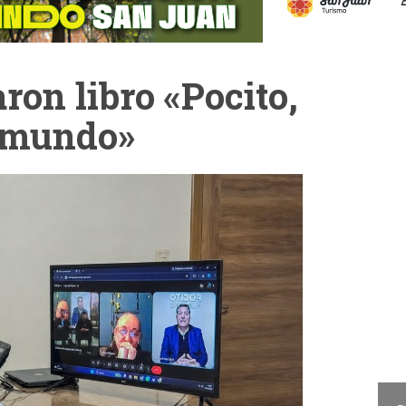
ron libro «Pocito,
l mundo»
Cam
La Cámara de Diputados
presentó el concurso "San