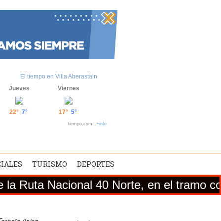
El tiempo en Villa Aberastain
Jueves
Viernes
22°
7°
17°
5°
tiempo.com
+info
CIALES
TURISMO
DEPORTES
cional 40 Norte, en el tramo comprendido e