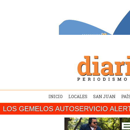
INICIO
LOCALES
SAN JUAN
PAÍ
LOS GEMELOS AUTOSERVICIO ALER
SAN JUAN/ El gobernador Marcelo Orrego c