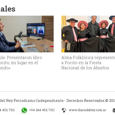
iales
ile: Presentaron libro
Alma Folklórica represent
ocito, mi lugar en el
a Pocito en la Fiesta
ndo»
Nacional de los Abuelos
 del Rey Periodismo Independiente - Derechos Reservados © 2012
4 452 7511
+54 264 452 7511
www.diariodelrey.com.ar