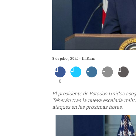
8 de julio , 2026 - 11:18:am
0
El presidente de Estados Unidos ase
Teherán tras la nueva escalada milit
ataques en las próximas horas.