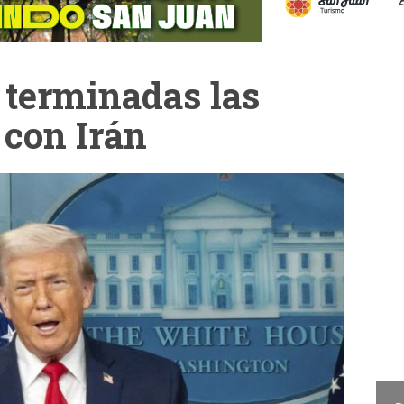
 terminadas las
 con Irán
Cam
La Cámara de Diputados
presentó el concurso "San