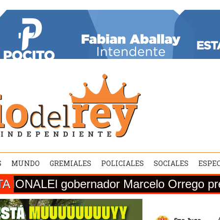
S
MUNDO
GREMIALES
POLICIALES
SOCIALES
ESPE
TA
nador Marcelo Orrego presentó el balance 