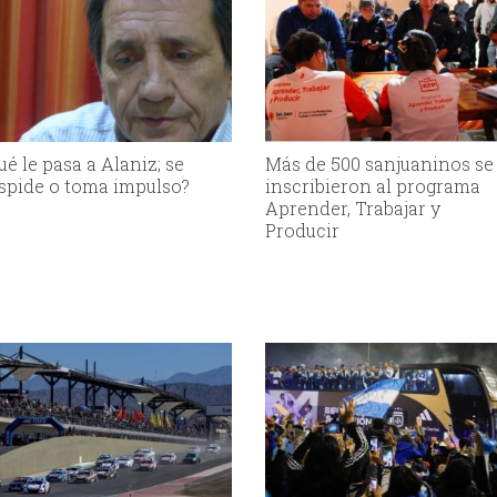
ué le pasa a Alaniz; se
Más de 500 sanjuaninos se
spide o toma impulso?
inscribieron al programa
Aprender, Trabajar y
Producir