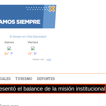
El tiempo en Villa Aberastain
Jueves
Viernes
21°
7°
17°
5°
tiempo.com
+info
CIALES
TURISMO
DEPORTES
de la misión institucional desarrollada e