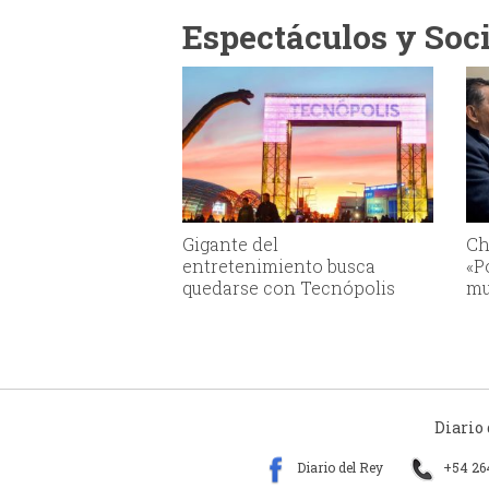
Espectáculos y Soc
Gigante del
Ch
entretenimiento busca
«P
quedarse con Tecnópolis
mu
Diario
Diario del Rey
+54 26