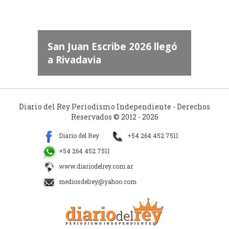
dos
 "San
a
San Juan Escribe 2026 llegó
a Rivadavia
Diario del Rey Periodismo Independiente - Derechos
Reservados © 2012 - 2026
Diario del Rey
+54 264 452 7511
+54 264 452 7511
www.diariodelrey.com.ar
mediosdelrey@yahoo.com