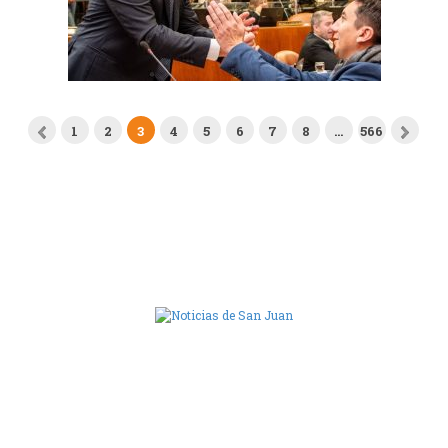
1
2
3
4
5
6
7
8
…
566
Camara de Diputados de San Juan