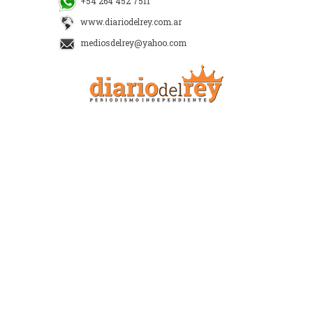
+54 264 452 7511
www.diariodelrey.com.ar
mediosdelrey@yahoo.com