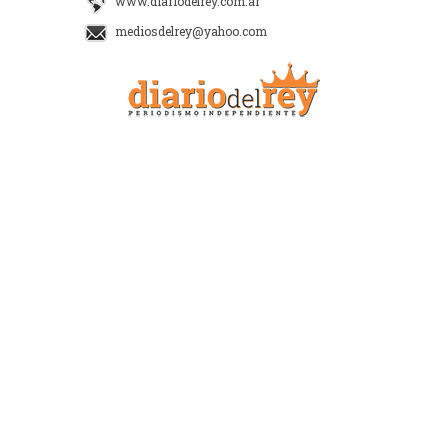
www.diariodelrey.com.ar
mediosdelrey@yahoo.com