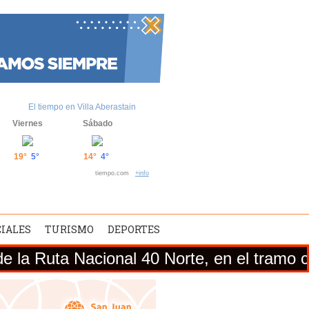
El tiempo en Villa Aberastain
Viernes
Sábado
19°
5°
14°
4°
tiempo.com
+info
CIALES
TURISMO
DEPORTES
Nacional 40 Norte, en el tramo comprendido