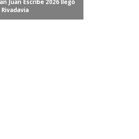
an Juan Escribe 2026 llegó
 Rivadavia