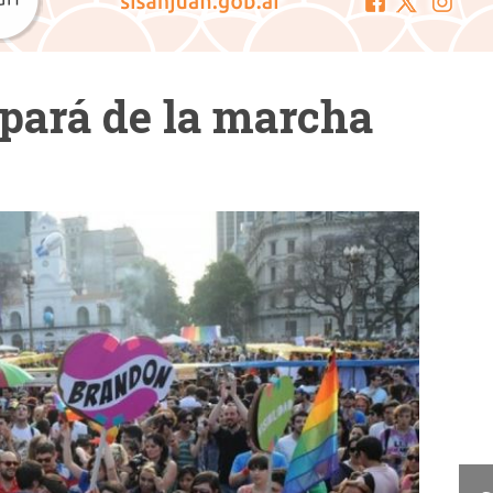
ipará de la marcha
Cam
La Cámara de Diputados
presentó el concurso "San