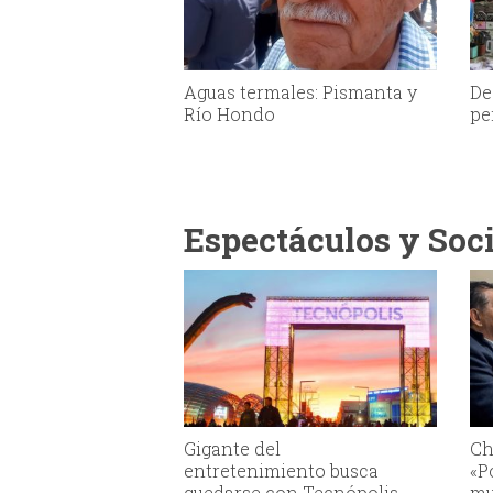
Aguas termales: Pismanta y
De
Río Hondo
pe
Espectáculos y Soc
Gigante del
Ch
entretenimiento busca
«P
quedarse con Tecnópolis
mu