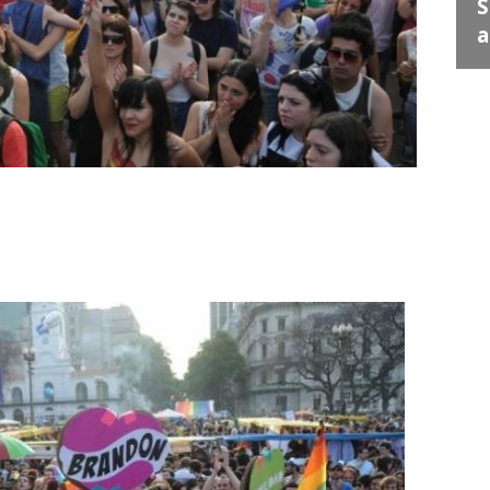
Juan Escribe" en Santa
S
Lucía
a