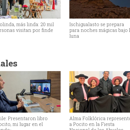
olinda, más linda: 20 mil
Ischigualasto se prepara
rsonas visitan por finde
para noches mágicas bajo 
luna
iales
ile: Presentaron libro
Alma Folklórica represent
ocito, mi lugar en el
a Pocito en la Fiesta
ndo»
Nacional de los Abuelos