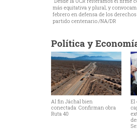
“Desde la UCR reiteramos el firme
más equitativa y plural, y convocam
febrero en defensa de los derechos
partido centenario./NA/DR
Política y Economí
Al fin Jáchal bien
El
conectada: Confirman obra
ca
Ruta 40
ex
de
Se