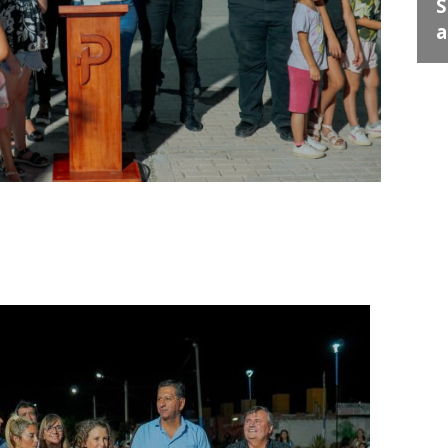
Juan Escribe" en Santa
S
Lucía
a