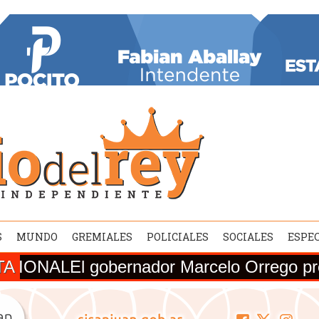
S
MUNDO
GREMIALES
POLICIALES
SOCIALES
ESPE
TA
rnador Marcelo Orrego presentó el balance