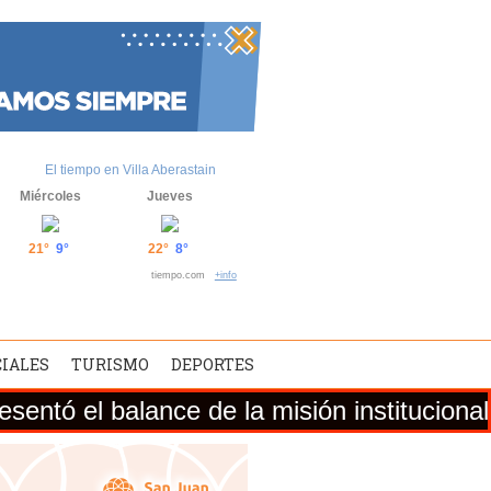
El tiempo en Villa Aberastain
Miércoles
Jueves
21°
9°
22°
8°
tiempo.com
+info
CIALES
TURISMO
DEPORTES
 de la misión institucional desarrollada 