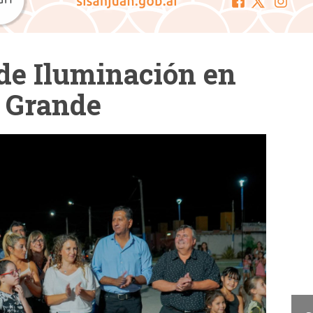
de Iluminación en
o Grande
Cam
La Cámara de Diputados
presentó el concurso "San