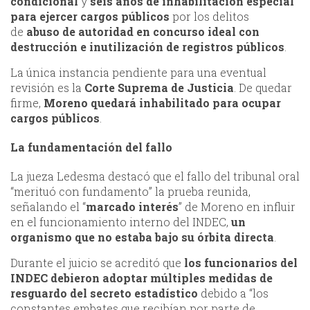
condicional
y
seis años de inhabilitación especial
para ejercer cargos públicos
por los delitos
de
abuso de autoridad en concurso ideal con
destrucción e inutilización de registros públicos
.
La única instancia pendiente para una eventual
revisión es la
Corte Suprema de Justicia
. De quedar
firme,
Moreno quedará inhabilitado para ocupar
cargos públicos
.
La fundamentación del fallo
La jueza Ledesma destacó que el fallo del tribunal oral
“merituó con fundamento” la prueba reunida,
señalando el “
marcado interés
” de Moreno en influir
en el funcionamiento interno del INDEC,
un
organismo que no estaba bajo su órbita directa
.
Durante el juicio se acreditó que
los funcionarios del
INDEC debieron adoptar múltiples medidas de
resguardo del secreto estadístico
debido a “los
constantes embates que recibían por parte de