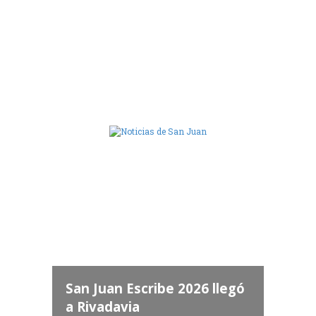
Camara de Diputados de San Juan
dos
 "San
a
San Juan Escribe 2026 llegó
a Rivadavia