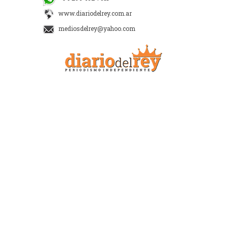
www.diariodelrey.com.ar
mediosdelrey@yahoo.com