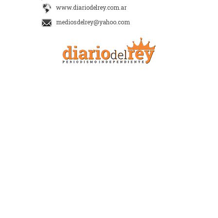
www.diariodelrey.com.ar
mediosdelrey@yahoo.com