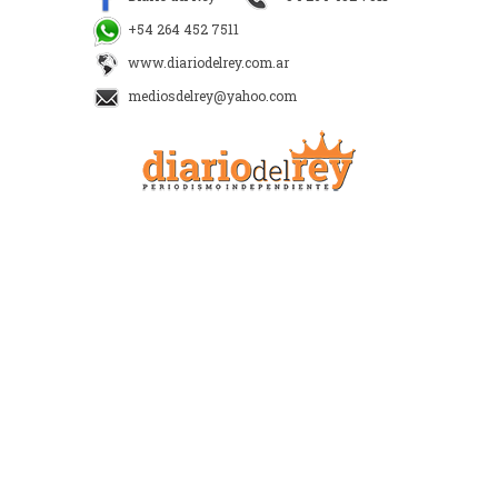
+54 264 452 7511
www.diariodelrey.com.ar
mediosdelrey@yahoo.com