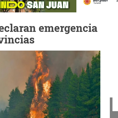
declaran emergencia
vincias
Cam
La Cámara de Diputados
presentó el concurso "San