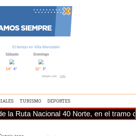
El tiempo en Villa Aberastain
Sábado
Domingo
14°
4°
11°
3°
tiempo.com
+info
CIALES
TURISMO
DEPORTES
Nacional 40 Norte, en el tramo comprendido