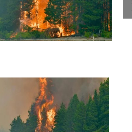
Juan Escribe" en Santa
S
Lucía
a