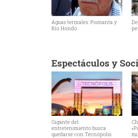
Aguas termales: Pismanta y
De
Río Hondo
pe
Espectáculos y Soc
Gigante del
Ch
entretenimiento busca
«P
quedarse con Tecnópolis
mu