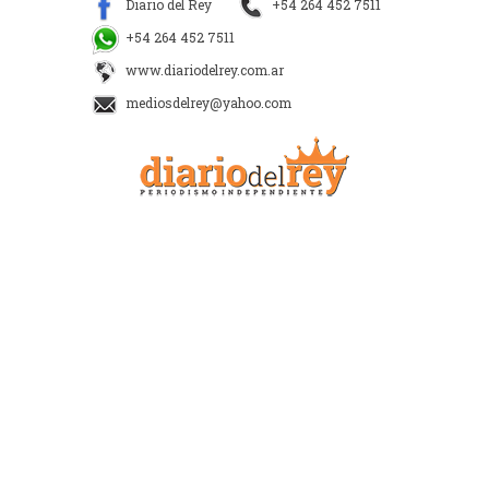
Diario del Rey
+54 264 452 7511
+54 264 452 7511
www.diariodelrey.com.ar
mediosdelrey@yahoo.com