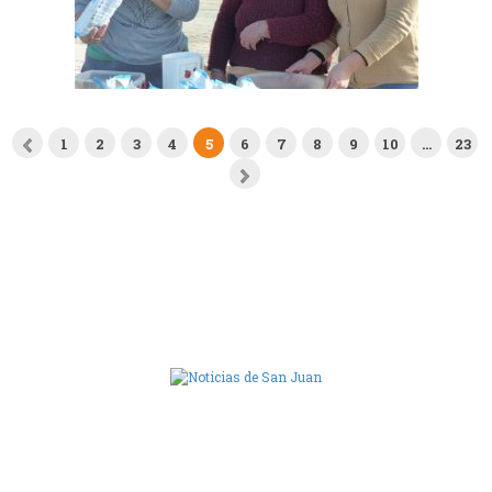
1
2
3
4
5
6
7
8
9
10
…
23
Camara de Diputados de San Juan